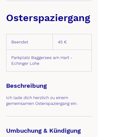
Osterspaziergang
45
Euro
Beendet
B
45 €
e
e
Parkplatz Baggersee am Hart -
n
Echinger Lohe
d
e
t
Beschreibung
Ich lade dich herzlich zu einem
gemeinsamen Osterspaziergang ein.
Umbuchung & Kündigung