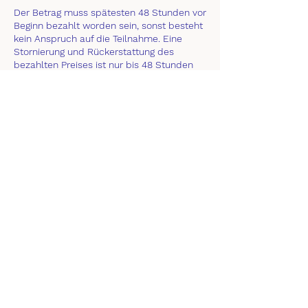
Der Betrag muss spätesten 48 Stunden vor
Beginn bezahlt worden sein, sonst besteht
kein Anspruch auf die Teilnahme. Eine
Stornierung und Rückerstattung des
bezahlten Preises ist nur bis 48 Stunden
vor Beginn möglich.
Kontaktangaben
+491631532522
info@hundsfrech.de
München, Germany
AGB
Cookies
Impressu
Datenschut
m
z