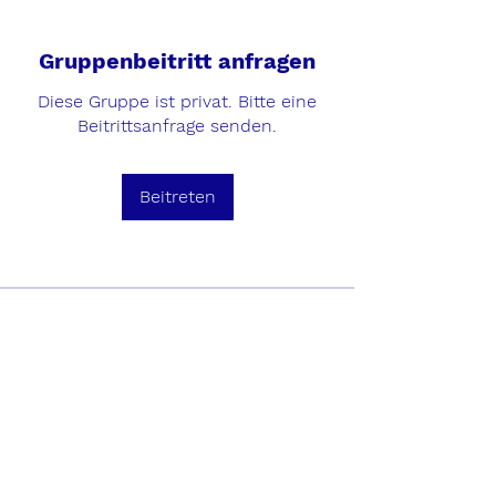
Gruppenbeitritt anfragen
Diese Gruppe ist privat. Bitte eine
Beitrittsanfrage senden.
Beitreten
Info
Willkommen in der Gruppe! Hier
können sich Mitglieder austau
...
Weiterlesen