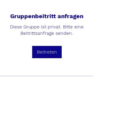
Gruppenbeitritt anfragen
Diese Gruppe ist privat. Bitte eine
Beitrittsanfrage senden.
Beitreten
Info
Willkommen in der Gruppe! Hier
können sich Mitglieder austau
...
Weiterlesen