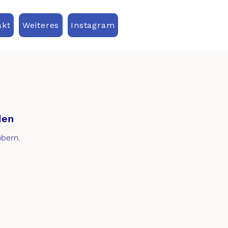
akt
Weiteres
Instagram
den
öbern.