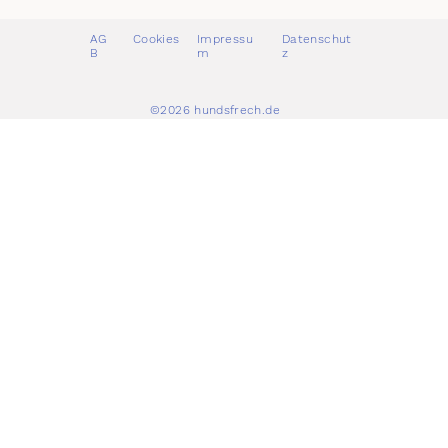
AG
Cookies
Impressu
Datenschut
B
m
z
©2026 hundsfrech.de